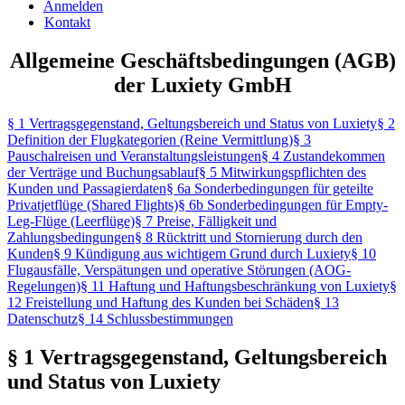
Anmelden
Kontakt
Allgemeine Geschäftsbedingungen (AGB)
der Luxiety GmbH
§ 1 Vertragsgegenstand, Geltungsbereich und Status von Luxiety
§ 2
Definition der Flugkategorien (Reine Vermittlung)
§ 3
Pauschalreisen und Veranstaltungsleistungen
§ 4 Zustandekommen
der Verträge und Buchungsablauf
§ 5 Mitwirkungspflichten des
Kunden und Passagierdaten
§ 6a Sonderbedingungen für geteilte
Privatjetflüge (Shared Flights)
§ 6b Sonderbedingungen für Empty-
Leg-Flüge (Leerflüge)
§ 7 Preise, Fälligkeit und
Zahlungsbedingungen
§ 8 Rücktritt und Stornierung durch den
Kunden
§ 9 Kündigung aus wichtigem Grund durch Luxiety
§ 10
Flugausfälle, Verspätungen und operative Störungen (AOG-
Regelungen)
§ 11 Haftung und Haftungsbeschränkung von Luxiety
§
12 Freistellung und Haftung des Kunden bei Schäden
§ 13
Datenschutz
§ 14 Schlussbestimmungen
§ 1 Vertragsgegenstand, Geltungsbereich
und Status von Luxiety