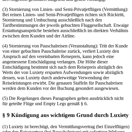
(3) Stornierung von Linien- und Semi-Privatjetflügen (Vermittlung):
Bei reinen Linien- und Semi-Privatjetflügen richten sich Rücktritt,
Stornierung und Umbuchung ausschließlich nach den
Tarifbestimmungen der jeweils gebuchten Fluggesellschaft. Etwaige
Erstattungsansprüche bestehen ausschließlich im direkten Verhältnis
zwischen dem Kunden und der Airline.
(4) Stornierung von Pauschalreisen (Veranstaltung): Tritt der Kunde
von einer gebuchten Pauschalreise zurück, verliert Luxiety den
Anspruch auf den vereinbarten Reisepreis, kann jedoch eine
angemessene Entschädigung verlangen. Die Höhe dieser
Entschädigung bestimmt sich nach dem Reisepreis abzüglich des
Werts der von Luxiety ersparten Aufwendungen sowie abzüglich
dessen, was Luxiety durch anderweitige Verwendung der
Reiseleistungen erwirbt. Die genauen Staffeln für Pauschalreisen
werden dem Kunden vor der Buchung gesondert ausgewiesen.
(5) Die Regelungen dieses Paragraphen gelten ausdrücklich nicht
für geteilte Flüge und Empty Legs gemäß § 6.
§ 9 Kündigung aus wichtigem Grund durch Luxiety
(1) Luxiety ist berechtigt, den Vermittlungsvertrag (bei Einzelflügen)
oder den Reisevertrag (bei Pauschalreisen) mit sofortiger Wirkung