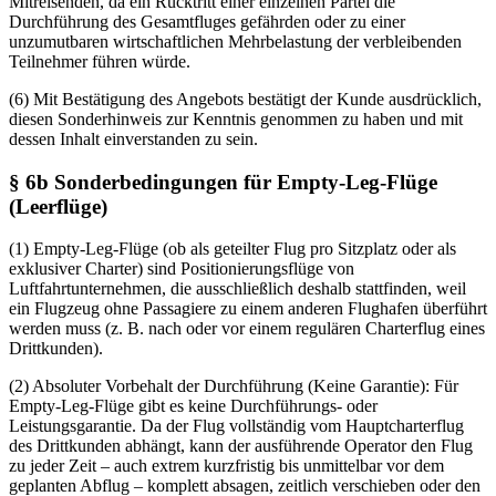
Mitreisenden, da ein Rücktritt einer einzelnen Partei die
Durchführung des Gesamtfluges gefährden oder zu einer
unzumutbaren wirtschaftlichen Mehrbelastung der verbleibenden
Teilnehmer führen würde.
(6) Mit Bestätigung des Angebots bestätigt der Kunde ausdrücklich,
diesen Sonderhinweis zur Kenntnis genommen zu haben und mit
dessen Inhalt einverstanden zu sein.
§ 6b Sonderbedingungen für Empty-Leg-Flüge
(Leerflüge)
(1) Empty-Leg-Flüge (ob als geteilter Flug pro Sitzplatz oder als
exklusiver Charter) sind Positionierungsflüge von
Luftfahrtunternehmen, die ausschließlich deshalb stattfinden, weil
ein Flugzeug ohne Passagiere zu einem anderen Flughafen überführt
werden muss (z. B. nach oder vor einem regulären Charterflug eines
Drittkunden).
(2) Absoluter Vorbehalt der Durchführung (Keine Garantie): Für
Empty-Leg-Flüge gibt es keine Durchführungs- oder
Leistungsgarantie. Da der Flug vollständig vom Hauptcharterflug
des Drittkunden abhängt, kann der ausführende Operator den Flug
zu jeder Zeit – auch extrem kurzfristig bis unmittelbar vor dem
geplanten Abflug – komplett absagen, zeitlich verschieben oder den