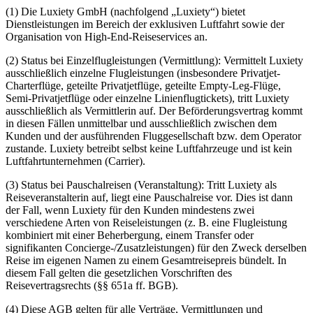
(1) Die Luxiety GmbH (nachfolgend „Luxiety“) bietet
Dienstleistungen im Bereich der exklusiven Luftfahrt sowie der
Organisation von High-End-Reiseservices an.
(2) Status bei Einzelflugleistungen (Vermittlung): Vermittelt Luxiety
ausschließlich einzelne Flugleistungen (insbesondere Privatjet-
Charterflüge, geteilte Privatjetflüge, geteilte Empty-Leg-Flüge,
Semi-Privatjetflüge oder einzelne Linienflugtickets), tritt Luxiety
ausschließlich als Vermittlerin auf. Der Beförderungsvertrag kommt
in diesen Fällen unmittelbar und ausschließlich zwischen dem
Kunden und der ausführenden Fluggesellschaft bzw. dem Operator
zustande. Luxiety betreibt selbst keine Luftfahrzeuge und ist kein
Luftfahrtunternehmen (Carrier).
(3) Status bei Pauschalreisen (Veranstaltung): Tritt Luxiety als
Reiseveranstalterin auf, liegt eine Pauschalreise vor. Dies ist dann
der Fall, wenn Luxiety für den Kunden mindestens zwei
verschiedene Arten von Reiseleistungen (z. B. eine Flugleistung
kombiniert mit einer Beherbergung, einem Transfer oder
signifikanten Concierge-/Zusatzleistungen) für den Zweck derselben
Reise im eigenen Namen zu einem Gesamtreisepreis bündelt. In
diesem Fall gelten die gesetzlichen Vorschriften des
Reisevertragsrechts (§§ 651a ff. BGB).
(4) Diese AGB gelten für alle Verträge, Vermittlungen und